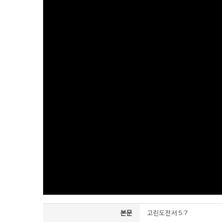
본문
고린도전서 5:7