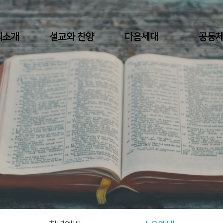
회소개
설교와 찬양
다음세대
공동