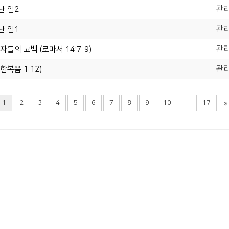
관
난 일2
관
난 일1
관
들의 고백 (로마서 14:7-9)
관
복음 1:12)
1
2
3
4
5
6
7
8
9
10
17
...