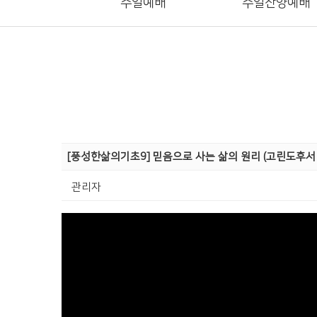
주일예배
주일찬양예배
[풍성한삶의기초9] 믿음으로 사는 삶의 원리 (고린도후서 5
관리자