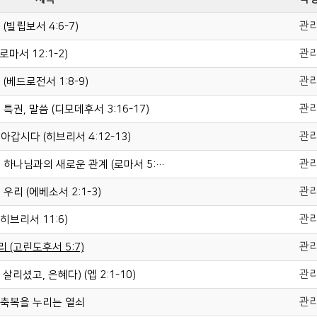
관
빌립보서 4:6-7)
관
마서 12:1-2)
관
베드로전서 1:8-9)
관
권, 말씀 (디모데후서 3:16-17)
관
갑시다 (히브리서 4:12-13)
관
[풍성한삶의기초11] 그리스도 안에서 얻은 하나님과의 새로운 관계 (로마서 5:10-11)
관
리 (에베소서 2:1-3)
관
히브리서 11:6)
관
 (고린도후서 5:7)
관
리셨고, 은혜다) (엡 2:1-10)
관
 축복을 누리는 열쇠