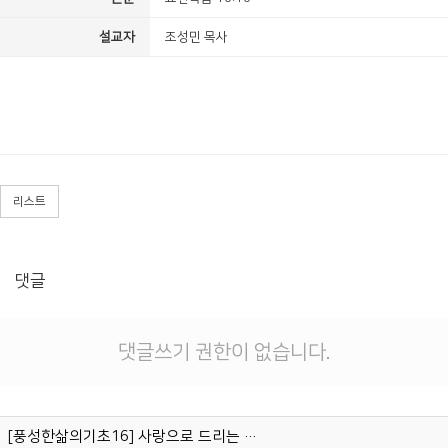
설교자
조성민 목사
리스트
댓글
댓글쓰기 권한이 없습니다.
[풍성한삶의기초16] 사랑으로 드리는 기도 (빌립보서 4:6-7)