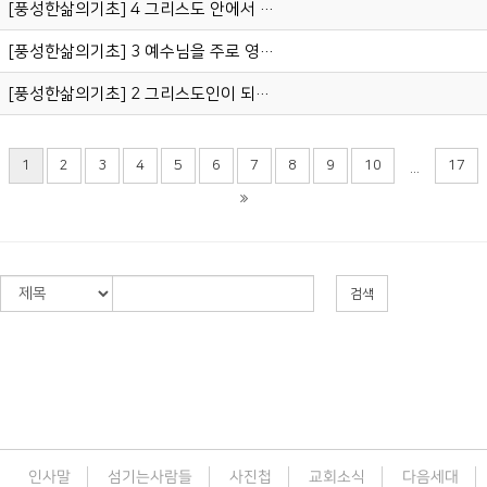
[풍성한삶의기초] 4 그리스도 안에서 일어난 일1
[풍성한삶의기초] 3 예수님을 주로 영접한 자들의 고백 (로마서 14:7-9)
[풍성한삶의기초] 2 그리스도인이 되다 (요한복음 1:12)
1
2
3
4
5
6
7
8
9
10
17
...
검색
인사말
섬기는사람들
사진첩
교회소식
다음세대